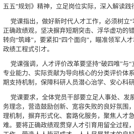
五五”规划》精神
，立足岗位实际，
深入解读践
党课指出，做好新时代人才工作，
必须树立
正确政绩观，坚决摒弃短期突击、
浮华虚功的
转向“筑峰”，
要紧扣
“四个面向”，瞄准领军人
政绩工程式引才。
党课强调，人才评价
改革
要
坚持
“破四唯”与
专业能力
、
实际贡献为
导向
核心
的分类
评价
体
期支持机制，保障科研人员潜心治学、安心科
党课要求，全体党员干部要立足人事
处
、发
务理念，营造鼓励创新、宽容失败的良好氛围
理
机制，摒弃形式化、套路化服务，聚焦人才
难。要将正确政绩观贯穿人才引育用留全过程