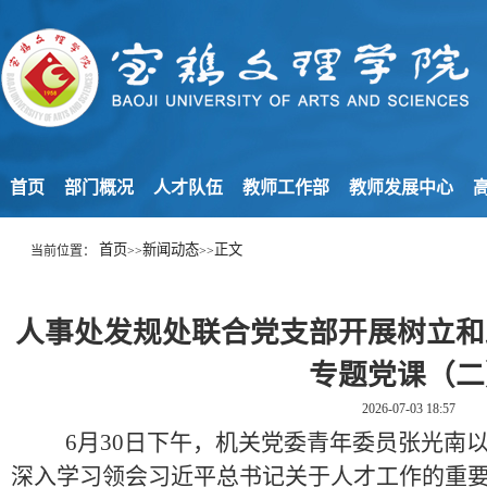
首页
部门概况
人才队伍
教师工作部
教师发展中心
高
首页
新闻动态
正文
当前位置：
>>
>>
人事处发规处联合党支部开展树立和
专题党课（二
2026-07-03 18:57
6
月
30
日下午，
机关党委
青年
委员
张光南
深入学习领会
习近平总书记关于人才工作
的
重