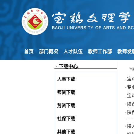
首页
部门概况
人才队伍
教师工作部
教师发
·
下载中心
当
宝
人事下载
·
专
·
师资下载
宝
·
陕
·
劳资下载
陕
·
社保下载
陕人
·
其他下载