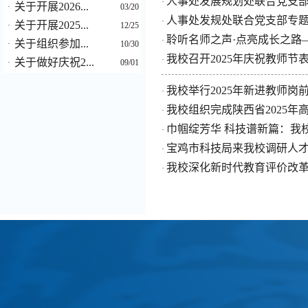
人事处发展规划处联合党支部召
·
关于开展2026...
·
03/20
人事处发规处联合党支部专题
·
关于开展2025...
·
12/25
聆听名师之声·点亮成长之路
·
关于组织参加...
·
10/30
我校召开2025年庆祝教师节
·
关于做好庆祝2...
·
09/01
我校举行2025年新进教师岗
·
我校组织完成陕西省2025
·
巾帼绽芳华 科技谱新篇：我校
·
宝鸡市科技局来我校调研人
·
我校深化新时代教育评价改
·