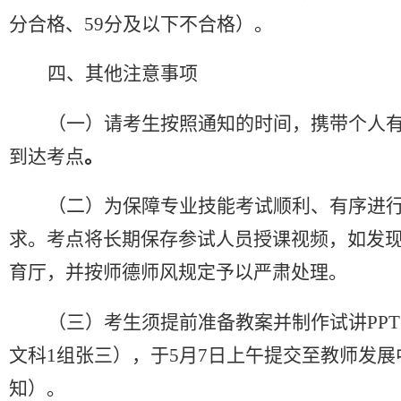
分合格
、
59
分及以下不合格
）
。
四、其他注意事项
（一）请考生按照通知的时间，携带个人
到达考点
。
（二）为保障专业技能考试顺利、有序进
求。考点将长期保存参试人员授课视频，如发
育厅，并按师德师风规定予以严肃处理。
（三）考生须提前准备教案并制作试讲
PPT
文科
1
组张三），于
5
月
7
日上午提交至
教师发展
知）
。