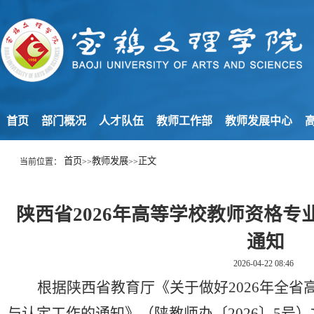
首页
部门概况
人才队伍
教师工作部
教师发展中心
高
首页
教师发展
正文
当前位置：
>>
>>
陕西省2026年高等学校教师资格专
通知
2026-04-22 08:46
根据陕西省教育厅《关于做好
202
6
年全省
与认定工作的通知》（陕教师办〔
202
6
〕
5
号）