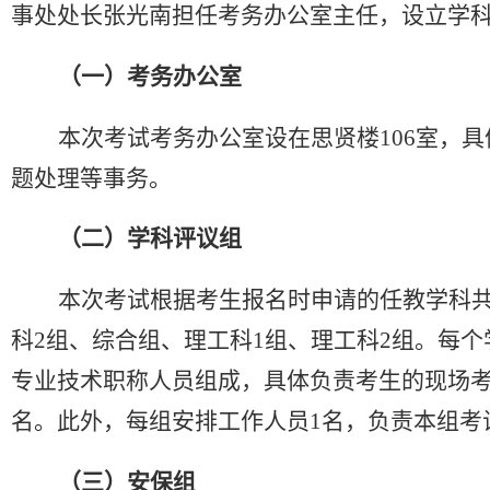
事处处长
张光南
担任考务办公室主任，设立学
（一）考务办公室
本次考试考务办公室设在思贤楼
106室，
题处理等事务。
（二）学科评议组
本次考试根据考生
报名时
申请
的
任教学科
科2组、
综合
组、理工科
1组、理工科2组。每
专业技术职
称
人员组成，具体负责考生的现场
名。此外，每组安排工作人员1名，负责本组考
（三）安保组