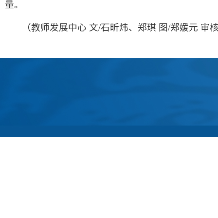
量。
（教师发展中心 文/石昕炜、郑琪 图/郑媛元 审核