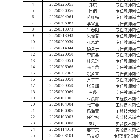
4
20250225055
郑琪
专任教师岗位
5
20250226056
肖俏
专任教师岗位
6
20250304064
蒋红梅
专任教师岗位
7
20250305065
李雪莹
专任教师岗位
8
20250313073
牛春阳
专任教师岗位
9
20250213043
朱怡春
专任教师岗位
10
20250209039
张思雅
专任教师岗位
11
20250214044
杨秦乐
专任教师岗位
12
20250220050
李航英
专任教师岗位
13
20250224054
杜思琪
专任教师岗位
14
20250306066
张晋蓉
专任教师岗位
15
20250307067
姚梦雪
专任教师岗位
16
20250228058
万宁宁
专任教师岗位
17
20250229059
张云辉
专任教师岗位
18
20250309069
石璇
专任教师岗位
19
20250101001
豆晨辉
工程技术岗位
20
20250104004
张宇斐
工程技术岗位
21
20250106006
杨海蕾
工程技术岗位
22
20250103003
任宇松
实验技术岗位
23
20250108008
刘月
实验技术岗位
24
20250114014
邢雷东
实验技术岗位
25
20250608104
马文婷
专职辅导员岗