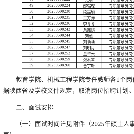
49
20250608224
邵璐琛
专职辅导员岗
50
20250608230
段嘉瑜
专职辅导员岗
51
20250608235
王方涛
专职辅导员岗
52
20250608236
李冬冬
专职辅导员岗
53
20250608242
黄鑫鹏
专职辅导员岗
54
20250608244
刘燕
专职辅导员岗
55
20250608245
刘莉莉
专职辅导员岗
56
20250608247
刘明月
专职辅导员岗
57
20250608252
董翠云
专职辅导员岗
58
20250608259
张君琴
专职辅导员岗
59
20250608260
曹宇轩
专职辅导员岗
教育学院、机械工程
学院
专任教师各
1个
岗
据陕西省及学校文件规定，取消岗位招聘计划
二、面试安排
（一）面试时间
详见附件（
202
5
年硕士人