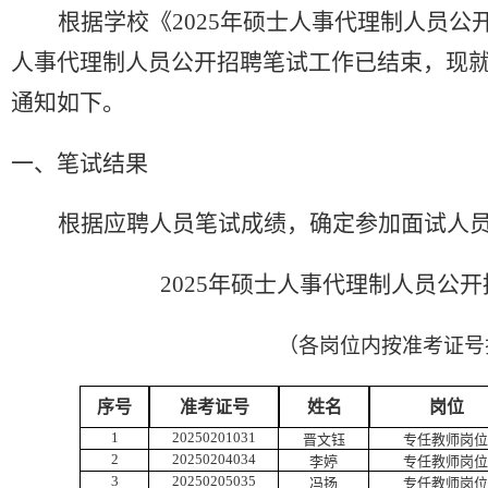
根据学校《
202
5
年硕士人事代理制人员
公
人事代理制人员
公开
招聘笔试工作已结束，现
通知如下。
一、笔试结果
根据应聘人员笔试成绩，确定参加面试人
202
5
年硕士人事代理制人员
公开
（各岗位内按准考证号
序号
准考证号
姓名
岗位
1
20250201031
晋文钰
专任教师岗位
2
20250204034
李婷
专任教师岗位
3
20250205035
冯扬
专任教师岗位