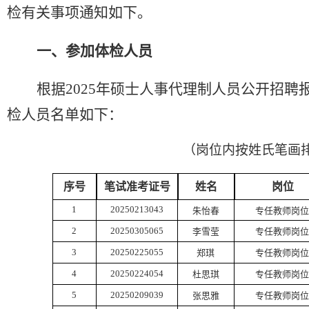
检有关事项通知如下。
一、参加体检人员
根据
20
25
年硕士人事代理制人员
公开
招聘
检人员名单如下：
（岗位内按姓氏笔画
序号
笔试
准考证号
姓名
岗位
1
20250213043
朱怡春
专任教师岗位
2
20250305065
李雪莹
专任教师岗位
3
20250225055
郑琪
专任教师岗位
4
20250224054
杜思琪
专任教师岗位
5
20250209039
张思雅
专任教师岗位